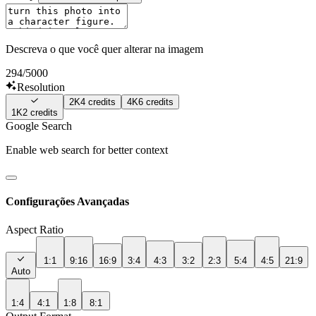
Descreva o que você quer alterar na imagem
294
/5000
Resolution
2K
4
credits
4K
6
credits
1K
2
credits
Google Search
Enable web search for better context
Configurações Avançadas
Aspect Ratio
1:1
9:16
16:9
3:4
4:3
3:2
2:3
5:4
4:5
21:9
Auto
1:4
4:1
1:8
8:1