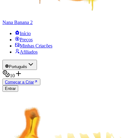
Nana Banana 2
Início
Preços
Minhas Criações
Afiliados
Português
10
Começar a Criar
Entrar