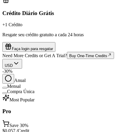
Crédito Diário Grátis
+1 Crédito
Resgate seu crédito gratuito a cada 24 horas
Faça login para resgatar
Need More Credits or Get A Trial?
Buy One-Time Credits
USD
-30%
Anual
Mensal
Compra Única
Most Popular
Pro
Save
30%
$
0.057
/Credit