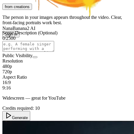
from creations
The person in your images appears throughout the video. Clear,
front-facing portraits work best.
NanaBanana2 AI
Scene Description (Optional)
Sign In
0
/
2500
Public Visibility
Resolution
480p
720p
Aspect Ratio
16:9
9:16
Widescreen — great for YouTube
Credits required:
10
Generate