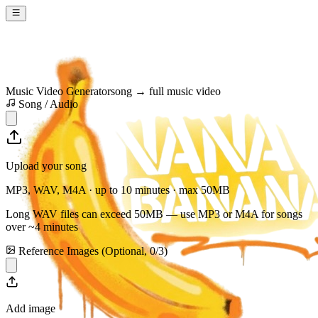
Music Video Generator
song → full music video
Song / Audio
Upload your song
MP3, WAV, M4A · up to 10 minutes · max
50
MB
Long WAV files can exceed
50
MB — use MP3 or M4A for songs
over ~4 minutes
Reference Images (Optional,
0
/
3
)
Add image