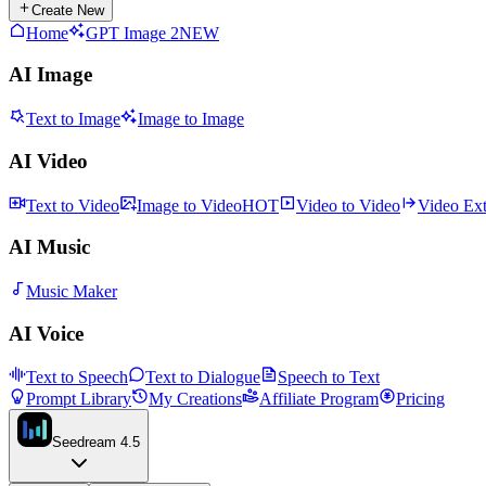
Create New
Home
GPT Image 2
NEW
AI Image
Text to Image
Image to Image
AI Video
Text to Video
Image to Video
HOT
Video to Video
Video Ex
AI Music
Music Maker
AI Voice
Text to Speech
Text to Dialogue
Speech to Text
Prompt Library
My Creations
Affiliate Program
Pricing
Seedream 4.5