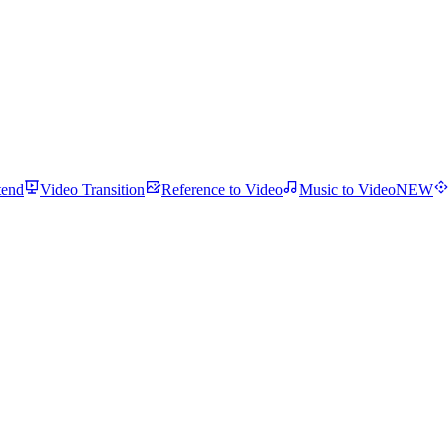
tend
Video Transition
Reference to Video
Music to Video
NEW